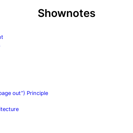
Shownotes
nt
s
age out”) Principle
itecture