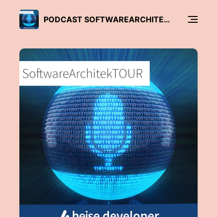
PODCAST SOFTWAREARCHITEKTOUR (IX/HEISE DEVELOPER)